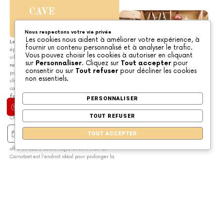
CAVE
CARNOTZET
Nous respectons votre vie privée
Les cookies nous aident à améliorer votre expérience, à
La Cave Le Carnotzet
est l’adresse
fournir un contenu personnalisé et à analyser le trafic.
épicurienne du Tsilaosa, nichée au cœur du
Vous pouvez choisir les cookies à autoriser en cliquant
village de Cilaos. Dans une
ambiance
sur
Personnaliser
. Cliquez sur
Tout accepter
pour
rustique et intimiste
, pierres apparentes et
consentir ou sur
Tout refuser
pour décliner les cookies
poutres en bois composent un décor
non essentiels.
chaleureux propice aux instants de partage. La
carte célèbre le terroir avec
raclettes
,
fondues
et
ardoises de fromages et
PERSONNALISER
charcuteries
soigneusement sélectionnées.
Offres spéciales
TOUT REFUSER
Chaque
mets s’accorde à une belle
sélection de vins
, mettant notamment à
Vérifier les disponibilités
l’honneur les
vins de Cilaos
. Entièrement
TOUT ACCEPTER
restaurée par des artisans de l’île, la cave
offre un cadre authentique et convivial. Le
Carnotzet est l’endroit idéal pour prolonger la
soirée autour d’un verre après une journée au
cœur du cirque de Cilaos.
OUR WINES